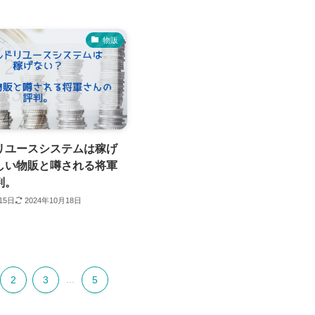
物販
リユースシステムは稼げ
しい物販と噂される将軍
判。
15日
2024年10月18日
2
3
...
5